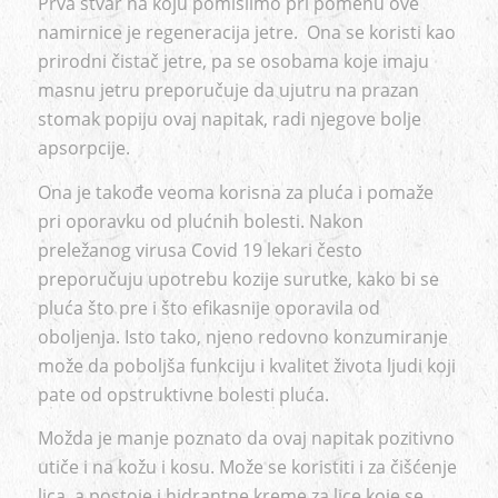
Prva stvar na koju pomislimo pri pomenu ove
namirnice je regeneracija jetre. Ona se koristi kao
prirodni čistač jetre, pa se osobama koje imaju
masnu jetru preporučuje da ujutru na prazan
stomak popiju ovaj napitak, radi njegove bolje
apsorpcije.
Ona je takođe veoma korisna za pluća i pomaže
pri oporavku od plućnih bolesti. Nakon
preležanog virusa Covid 19 lekari često
preporučuju upotrebu kozije surutke, kako bi se
pluća što pre i što efikasnije oporavila od
oboljenja. Isto tako, njeno redovno konzumiranje
može da poboljša funkciju i kvalitet života ljudi koji
pate od opstruktivne bolesti pluća.
Možda je manje poznato da ovaj napitak pozitivno
utiče i na kožu i kosu. Može se koristiti i za čišćenje
lica, a postoje i hidrantne kreme za lice koje se