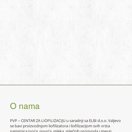
O nama
PVP – CENTAR ZA LIOFILIZACIJU u saradnji sa ELBI d.o.o. Valjevo
se bavi proizvodnjom liofilizatora i liofilizacijom svih vrsta
namirnica (voća, povrća, mleka, mlečnih proizvoda i mesa).