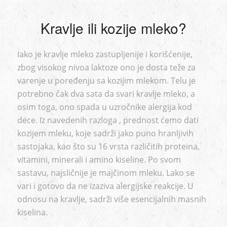
Kravlje ili kozije mleko?
Iako je kravlje mleko zastupljenije i korišćenije,
zbog visokog nivoa laktoze ono je dosta teže za
varenje u poređenju sa kozijim mlekom. Telu je
potrebno čak dva sata da svari kravlje mleko, a
osim toga, ono spada u uzročnike alergija kod
dece. Iz navedenih razloga , prednost ćemo dati
kozijem mleku, koje sadrži jako puno hranljivih
sastojaka, kao što su 16 vrsta različitih proteina,
vitamini, minerali i amino kiseline. Po svom
sastavu, najsličnije je majčinom mleku. Lako se
vari i gotovo da ne izaziva alergijske reakcije. U
odnosu na kravlje, sadrži više esencijalnih masnih
kiselina.