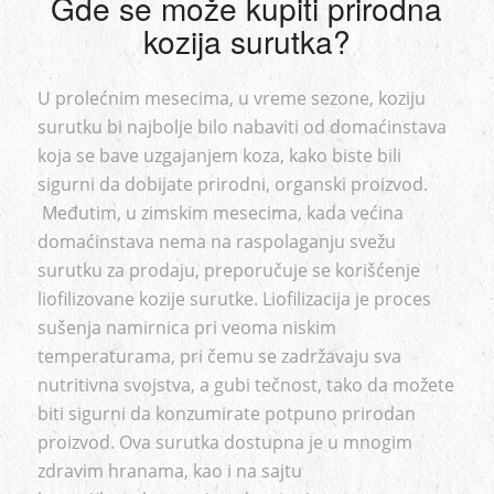
Gde se može kupiti prirodna
kozija surutka?
U prolećnim mesecima, u vreme sezone, koziju
surutku bi najbolje bilo nabaviti od domaćinstava
koja se bave uzgajanjem koza, kako biste bili
sigurni da dobijate prirodni, organski proizvod.
Međutim, u zimskim mesecima, kada većina
domaćinstava nema na raspolaganju svežu
surutku za prodaju, preporučuje se korišćenje
liofilizovane kozije surutke. Liofilizacija je proces
sušenja namirnica pri veoma niskim
temperaturama, pri čemu se zadržavaju sva
nutritivna svojstva, a gubi tečnost, tako da možete
biti sigurni da konzumirate potpuno prirodan
proizvod. Ova surutka dostupna je u mnogim
zdravim hranama, kao i na sajtu