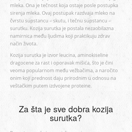
mleka. Ona je tečnost koja ostaje posle postupka
sirenja mleka. Ovaj postupak razdvaja mleko na
čvrstu supstancu – skutu, i tečnu supstancu –
surutku. Kozija surutka je postala nezaobilazna
namirnica među ljudima koji praktikuju zdrav
način života.
Kozija surutka je izvor leucina, aminokiseline
dragocene za rast i oporavak mišića, što je čini
veoma popularnom među vežbačima, a naročito
onim koji prednost daju prirodnim u odnosu na
veštačkim putem izdvojene proteine.
Za šta je sve dobra kozija
surutka?