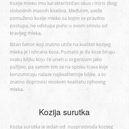
Kozije mleko ima karakterističan ukus i miris zbog
slobodnih masnih kiselina. Međutim, sveže
pomuženo kozije mleko sa kojim se pravilno
postupa, ne odstupa puno u ovom smislu od
kravljeg mleka.
Bitan faktor koji znatno utiče na kvalitet kozijeg
mleka je i ishrana koza. Poznato je da koze biraju
svaku biljku koju će uneti u organizam jako
pažljivo, pa samim tim se na spisku trava koje
konzumiraju nalaze najkvalitetnije biljke, a to
znatno doprinosi visokom kvalitetu njihovog
mleka.
Kozija surutka
Kozija surutka je jedan od nusproizvoda kozijeg