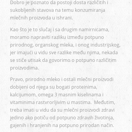
Dobro je poznato da postoji dosta različitih i
sukobljenih stavova na temu konzumiranja
mlečnih proizvoda u ishrani.
Kao što je to slučaj i sa drugim namirnicama,
moramo napraviti razliku između potpuno
prirodnog, organskog mleka, i onog industrijskog,
jer imajući u vidu sve razlike među njima, nekada
se stiče utisak da govorimo o potpuno različitim
proizvodima.
Pravo, prirodno mleko i ostali mlečni proizvodi
dobijeni od njega su bogati proteinima,
kalcijumom, omega 3 masnim kiselinama i
vitaminima rastvrorljivim u mastima. Međutim,
treba imati u vidu da su mlečni proizvodi zdravi
jedino ako potiču od potpuno zdravih životinja,
gajenih i hranjenih na potpuno prirodan način.