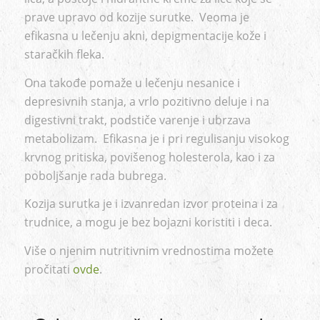
prave upravo od kozije surutke. Veoma je
efikasna u lečenju akni, depigmentacije kože i
staračkih fleka.
Ona takođe pomaže u lečenju nesanice i
depresivnih stanja, a vrlo pozitivno deluje i na
digestivni trakt, podstiče varenje i ubrzava
metabolizam. Efikasna je i pri regulisanju visokog
krvnog pritiska, povišenog holesterola, kao i za
poboljšanje rada bubrega.
Kozija surutka je i izvanredan izvor proteina i za
trudnice, a mogu je bez bojazni koristiti i deca.
Više o njenim nutritivnim vrednostima možete
pročitati
ovde
.