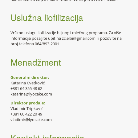
Uslužna liofilizacija
Vršimo uslugu liofilizacije biljnog i mlečnog programa. Za više
informacija pošaljite upit na zc.elbi@gmail.com ili pozovite na
broj telefona 064/893-2001.
Menadžment
Generalni direktor:
Katarina Cvetković
+381 64 355 48 62
katarina@lyocake.com
Direktor prodaje:
Vladimir Tripković
+381 60 422 20 49
vladimir@lyocake.com
Kontakt informacije