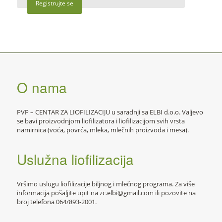
Registrujte se
O nama
PVP – CENTAR ZA LIOFILIZACIJU u saradnji sa ELBI d.o.o. Valjevo
se bavi proizvodnjom liofilizatora i liofilizacijom svih vrsta
namirnica (voća, povrća, mleka, mlečnih proizvoda i mesa).
Uslužna liofilizacija
Vršimo uslugu liofilizacije biljnog i mlečnog programa. Za više
informacija pošaljite upit na zc.elbi@gmail.com ili pozovite na
broj telefona 064/893-2001.