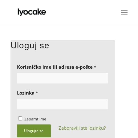
Uloguj se
Korisničko ime ili adresa e-pošte
*
Lozinka
*
Zapamti me
Zaboravili ste lozinku?
Ulogujte se